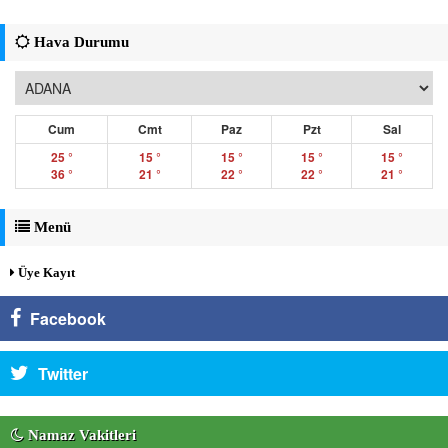
Hava Durumu
Cum
Cmt
Paz
Pzt
Sal
25 °
15 °
15 °
15 °
15 °
36 °
21 °
22 °
22 °
21 °
Menü
Üye Kayıt
Facebook
Twitter
Namaz Vakitleri