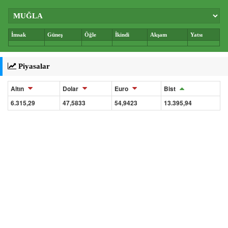
İmsak
Güneş
Öğle
İkindi
Akşam
Yatsı
Piyasalar
Altın
Dolar
Euro
Bist
6.315,29
47,5833
54,9423
13.395,94