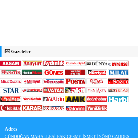
Gazeteler
Adres
GÜNDOĞAN MAHALLESİ ESKİÇEŞME İSMET İNÖNÜ CADDESİ